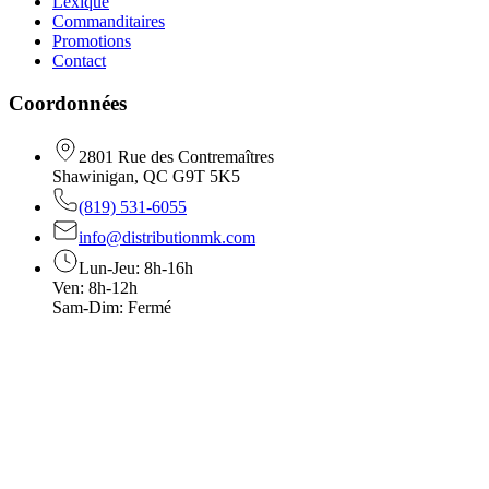
Lexique
Commanditaires
Promotions
Contact
Coordonnées
2801 Rue des Contremaîtres
Shawinigan, QC G9T 5K5
(819) 531-6055
info@distributionmk.com
Lun-Jeu: 8h-16h
Ven: 8h-12h
Sam-Dim: Fermé