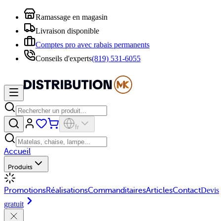
Ramassage en magasin
Livraison disponible
Comptes pro avec rabais permanents
Conseils d'experts
(819) 531-6055
fr
Accueil
Produits
Promotions
Réalisations
Commanditaires
Articles
Contact
Devis
gratuit