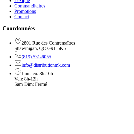
Lexique
Commanditaires
Promotions
Contact
Coordonnées
2801 Rue des Contremaîtres
Shawinigan, QC G9T 5K5
(819) 531-6055
info@distributionmk.com
Lun-Jeu: 8h-16h
Ven: 8h-12h
Sam-Dim: Fermé