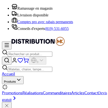
Ramassage en magasin
Livraison disponible
Comptes pro avec rabais permanents
Conseils d'experts
(819) 531-6055
fr
Accueil
Produits
Promotions
Réalisations
Commanditaires
Articles
Contact
Devis
gratuit