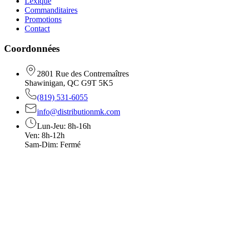
Lexique
Commanditaires
Promotions
Contact
Coordonnées
2801 Rue des Contremaîtres
Shawinigan, QC G9T 5K5
(819) 531-6055
info@distributionmk.com
Lun-Jeu: 8h-16h
Ven: 8h-12h
Sam-Dim: Fermé