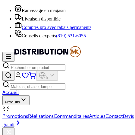
Ramassage en magasin
Livraison disponible
Comptes pro avec rabais permanents
Conseils d'experts
(819) 531-6055
fr
Accueil
Produits
Promotions
Réalisations
Commanditaires
Articles
Contact
Devis
gratuit