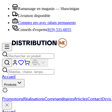
Ramassage en magasin — Shawinigan
Livraison disponible
Comptes pro avec rabais permanents
Conseils d'experts
(819) 531-6055
fr
Accueil
Produits
Promotions
Réalisations
Commanditaires
Articles
Contact
Devis 
Accueil