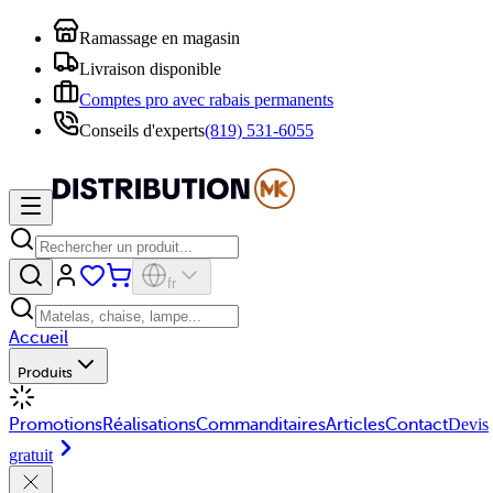
Ramassage en magasin
Livraison disponible
Comptes pro avec rabais permanents
Conseils d'experts
(819) 531-6055
fr
Accueil
Produits
Promotions
Réalisations
Commanditaires
Articles
Contact
Devis
gratuit