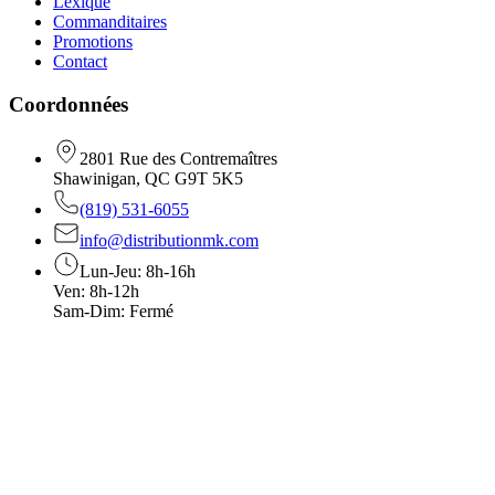
Lexique
Commanditaires
Promotions
Contact
Coordonnées
2801 Rue des Contremaîtres
Shawinigan, QC G9T 5K5
(819) 531-6055
info@distributionmk.com
Lun-Jeu: 8h-16h
Ven: 8h-12h
Sam-Dim: Fermé