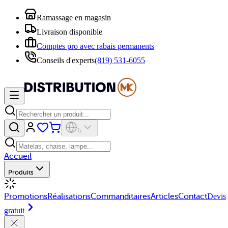
Ramassage en magasin
Livraison disponible
Comptes pro avec rabais permanents
Conseils d'experts
(819) 531-6055
fr
Accueil
Produits
Promotions
Réalisations
Commanditaires
Articles
Contact
Devis
gratuit