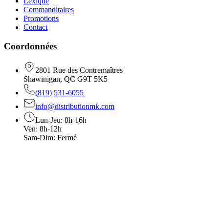
Lexique
Commanditaires
Promotions
Contact
Coordonnées
2801 Rue des Contremaîtres
Shawinigan, QC G9T 5K5
(819) 531-6055
info@distributionmk.com
Lun-Jeu: 8h-16h
Ven: 8h-12h
Sam-Dim: Fermé