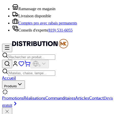
Ramassage en magasin
Livraison disponible
Comptes pro avec rabais permanents
Conseils d'experts
(819) 531-6055
fr
Accueil
Produits
Promotions
Réalisations
Commanditaires
Articles
Contact
Devis
gratuit