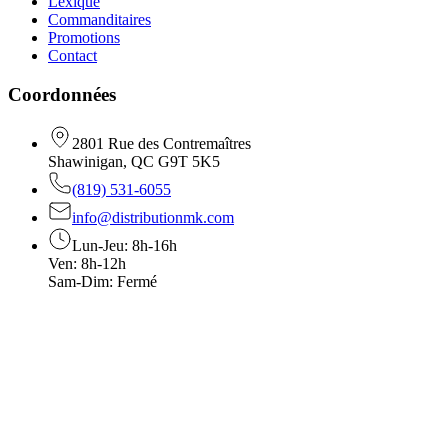
Lexique
Commanditaires
Promotions
Contact
Coordonnées
2801 Rue des Contremaîtres
Shawinigan, QC G9T 5K5
(819) 531-6055
info@distributionmk.com
Lun-Jeu: 8h-16h
Ven: 8h-12h
Sam-Dim: Fermé