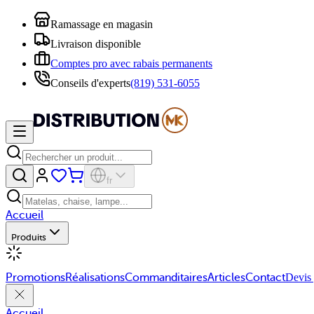
Ramassage en magasin
Livraison disponible
Comptes pro avec rabais permanents
Conseils d'experts
(819) 531-6055
fr
Accueil
Produits
Promotions
Réalisations
Commanditaires
Articles
Contact
Devis 
Accueil