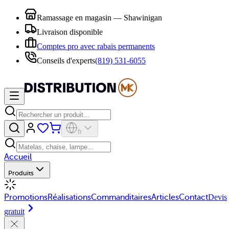
Ramassage en magasin — Shawinigan
Livraison disponible
Comptes pro avec rabais permanents
Conseils d'experts
(819) 531-6055
fr
Accueil
Produits
Promotions
Réalisations
Commanditaires
Articles
Contact
Devis
gratuit