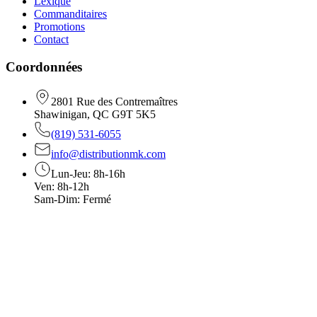
Lexique
Commanditaires
Promotions
Contact
Coordonnées
2801 Rue des Contremaîtres
Shawinigan, QC G9T 5K5
(819) 531-6055
info@distributionmk.com
Lun-Jeu: 8h-16h
Ven: 8h-12h
Sam-Dim: Fermé