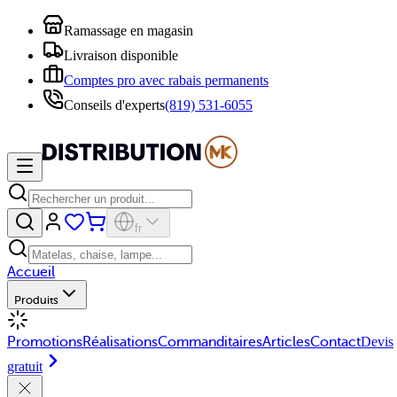
Ramassage en magasin
Livraison disponible
Comptes pro avec rabais permanents
Conseils d'experts
(819) 531-6055
fr
Accueil
Produits
Promotions
Réalisations
Commanditaires
Articles
Contact
Devis
gratuit