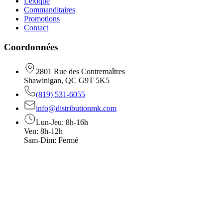
Lexique
Commanditaires
Promotions
Contact
Coordonnées
2801 Rue des Contremaîtres
Shawinigan, QC G9T 5K5
(819) 531-6055
info@distributionmk.com
Lun-Jeu: 8h-16h
Ven: 8h-12h
Sam-Dim: Fermé